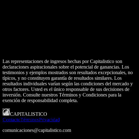
01:00 PM
02:00 PM
03:00 PM
04:00 PM
05:00 PM
📅
Por favor llena el formulario
antes de elegir tu horario.
El calendario se desbloqueará al continuar
Las representaciones de ingresos hechas por Capitalistico son
declaraciones aspiracionales sobre el potencial de ganancias. Los
testimonios y ejemplos mostrados son resultados excepcionales, no
típicos, y no constituyen garantía de resultados similares. Los
resultados individuales varían según las condiciones del mercado y
otros factores. Usted es el único responsable de sus decisiones de
inversión. Consulte nuestros Términos y Condiciones para la
exención de responsabilidad completa.
CAPITALISTICO
Contacto
Términos
Privacidad
comunicaciones@capitalistico.com